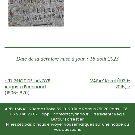
Date de la dernière mise à jour : 18 août 2023
< TUGNOT DE LANOYE
VASAK Karel (1929-
Auguste Ferdinand
2015) >
(1806-1870)
APPL (MVAC 20eme) Boite 52 18-20 Rue Ramus 75020 Paris - Tél :
06 20 46 23 87
-
appl_contact@yahoo.fr
- Président : Régis
Dufour Forrestier
N’hésitez pas à nous envoyer vos remarques sur une notice ou
vos questions