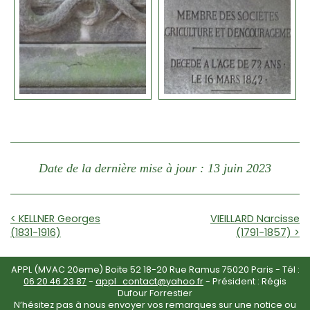
Date de la dernière mise à jour : 13 juin 2023
< KELLNER Georges
VIEILLARD Narcisse
(1831-1916)
(1791-1857) >
APPL (MVAC 20eme) Boite 52 18-20 Rue Ramus 75020 Paris - Tél :
06 20 46 23 87
-
appl_contact@yahoo.fr
- Président : Régis
Dufour Forrestier
N’hésitez pas à nous envoyer vos remarques sur une notice ou