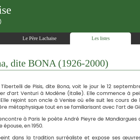
ise
)
Le Père Lachaise
Les listes
a, dite BONA (1926-2000)
Tibertelli de Pisis, dite Bona, voit le jour le 12 septembre
lier d’art Venturi à Modène (Italie). Elle commence à p
 Elle rejoint son oncle à Venise où elle suit les cours de
re métaphysique tout en se familiarisant avec l’art de Gio
rencontre à Paris le poète André Pieyre de Mandiargues q
le épouse, en 1950.
peint dans la tradition surréaliste et expose ses œuvres 