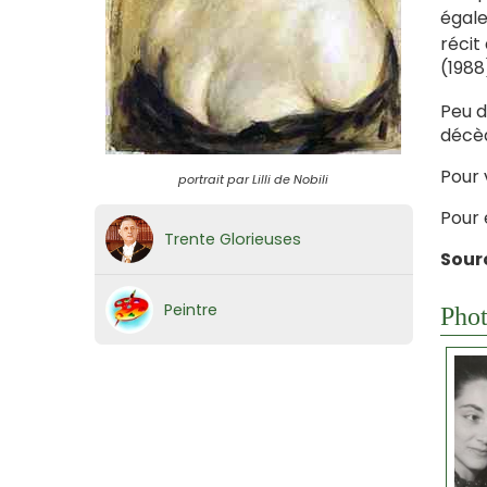
égale
récit
(1988
Peu d
décèd
Pour 
portrait par Lilli de Nobili
Pour 
Trente Glorieuses
Sour
Peintre
Phot