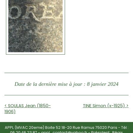
Date de la dernière mise à jour : 8 janvier 2024
< SOULAS Jean (1850-
TINE Simon (x-1925) >
1906)
APPL (MVAC 20eme) Boite 52 18-20 Rue Ramus 75020 Paris - Tél :
06 20 46 23 87
-
appl_contact@yahoo.fr
- Président : Régis