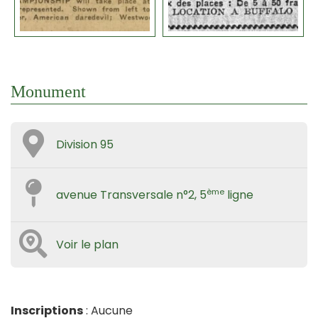
Monument
Division 95
ème
avenue Transversale n°2, 5
ligne
Voir le plan
Inscriptions
: Aucune