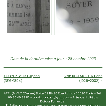
Date de la dernière mise à jour : 28 octobre 2025
< SOYER Louis Eugène
Van REGEMORTER Henri
(1816-1894)
(1925-2002) >
APPL (MVAC 20eme) Boite 52 18-20 Rue Ramus 75020 Paris - Tél :
06 20 46 23 87
-
appl_contact@yahoo.fr
- Président : Régis
Dufour Forrestier
N’hésitez pas à nous envoyer vos remarques sur une notice ou