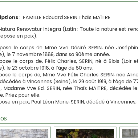
iptions
: FAMILLE Edouard SERIN Thaïs MAÎTRE
Natura Renovatur Integra (Latin : Toute la nature est reno
 repose en paix).
epose le corps de Mme Vve Désiré SERIN, née Joséphin
e), le 7 novembre 1889, dans sa 90ème année.
epose le corps de, Félix Charles, SERIN, né à Blois (Loir
e), le 23 octobre 1918, à l’âge de 80 ans.
epose le corps de, Mme Vve Félix Charles SERIN, née Alin
 décédée à Vincennes (Seine), le 29 août 1919, à l’âge de 7
t, Madame Vve Ed. SERIN, née Thaïs MAÎTRE, décédée l
se. Priez pour elle.
epose en paix, Paul Léon Marie, SERIN, décédé à Vincennes, 
os