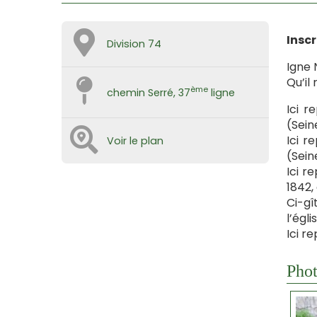
Inscr
Division 74
Igne 
Qu’il
ème
chemin Serré, 37
ligne
Ici r
(Sein
Ici r
Voir le plan
(Sein
Ici r
1842,
Ci-gî
l’égli
Ici r
Phot