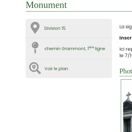
Monument
La si
Division 15
Insc
ère
Ici r
chemin Grammont, 1
ligne
le 7/1
Voir le plan
Phot