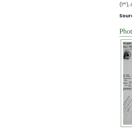
er
(1
),
Sour
Phot