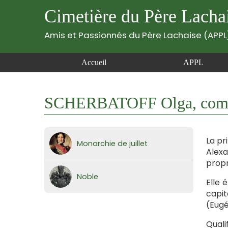
Cimetière du Père Lacha
Amis et Passionnés du Père Lachaise (APPL
Accueil
APPL
SCHERBATOFF Olga, comt
La pr
Monarchie de juillet
Alexa
propr
Noble
Elle 
capit
(Eugé
Quali