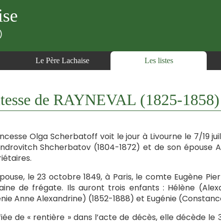
ise
)
Le Père Lachaise
Les listes
esse de RAYNEVAL (1825-1858)
incesse Olga Scherbatoff voit le jour à Livourne le 7/19 juill
ndrovitch Shcherbatov (1804-1872) et de son épouse An
iétaires.
épouse, le 23 octobre 1849, à Paris, le comte Eugène Pie
aine de frégate. Ils auront trois enfants : Hélène (Ale
nie Anne Alexandrine) (1852-1888) et Eugénie (Constance
fiée de « rentière » dans l’acte de décès, elle décède le 