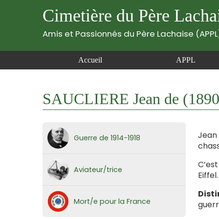
Cimetière du Père Lacha
Amis et Passionnés du Père Lachaise (APPL
Accueil
APPL
SAUCLIERE Jean de (1890
Jean 
Guerre de 1914-1918
chass
C’est
Aviateur/trice
Eiffe
Disti
Mort/e pour la France
guerr