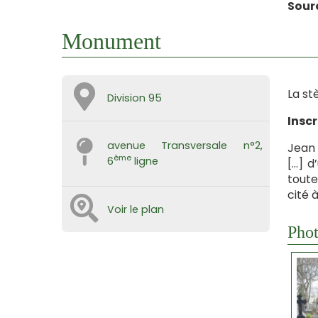
Sour
Monument
La st
Division 95
Inscr
avenue Transversale n°2,
Jean 
ème
6
ligne
[…] d
toute
cité 
Voir le plan
Phot