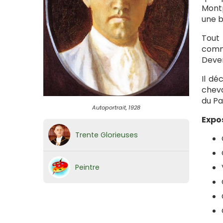
Montp
une b
Tout 
comme
Deven
Il dé
cheva
du Pa
Autoportrait, 1928
Expos
Trente Glorieuses
Peintre