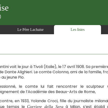
ise
)
Le Père Lachaise
Les listes
ntini voit le jour à Tivoli (Italie), le 17 avril 1908. Sa prem
de Dante Alighieri. Le comte Colonna, ami de la famille, 
 au jeune Pio.
ssionné, le comte lui fait rencontrer le sculpteur C
eignement de l’Académie des Beaux-Arts de Rome,
ncontre, en 1933, Yolande Croci, fille du journaliste milan
que temps le
à Milan, s’est établi à
Corriere della Sera