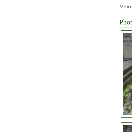
Mme [
Phot