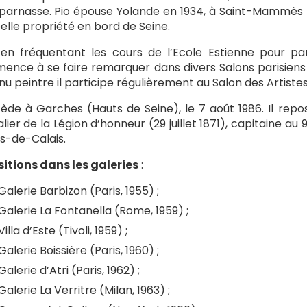
arnasse. Pio épouse Yolande en 1934, à Saint-Mammès (
elle propriété en bord de Seine.
en fréquentant les cours de l’Ecole Estienne pour parf
nce à se faire remarquer dans divers Salons parisiens :
u peintre il participe régulièrement au Salon des Artistes
cède à Garches (Hauts de Seine), le 7 août 1986. Il repo
lier de la Légion d’honneur (29 juillet 1871), capitaine 
s-de-Calais.
itions dans les galeries
:
Galerie Barbizon (Paris, 1955) ;
Galerie La Fontanella (Rome, 1959) ;
Villa d’Este (Tivoli, 1959) ;
Galerie Boissière (Paris, 1960) ;
Galerie d’Atri (Paris, 1962) ;
Galerie La Verritre (Milan, 1963) ;