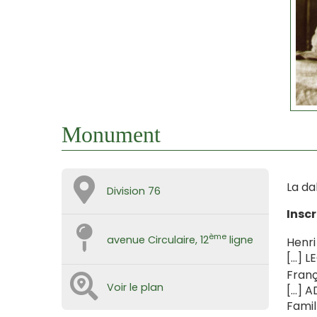
Monument
La da
Division 76
Inscr
ème
avenue Circulaire, 12
ligne
Henri
[…] L
Franç
Voir le plan
[…] A
Fami