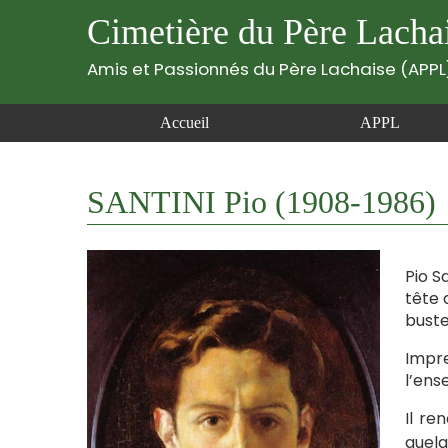
Cimetière du Père Lacha
Amis et Passionnés du Père Lachaise (APPL
Accueil
APPL
SANTINI Pio (1908-1986)
Pio Sa
tête 
buste
Impre
l’ens
Il re
quel