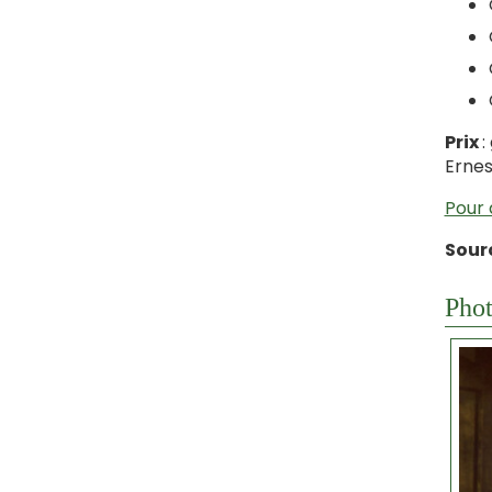
Prix
:
Ernes
Pour 
Sour
Phot