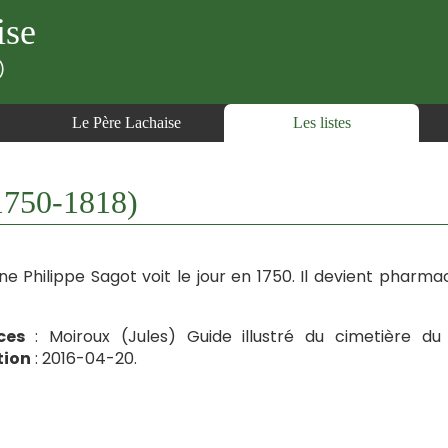
ise
)
Le Père Lachaise
Les listes
1750-1818)
ne Philippe Sagot voit le jour en 1750. Il devient pharm
ces
: Moiroux (Jules) Guide illustré du cimetière du 
tion
: 2016-04-20.