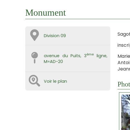
Monument
Sagot
Division 09
inscri
ème
Marie
avenue du Puits, 3
ligne,
M=AD-20
Antoi
Jeann
Voir le plan
Phot