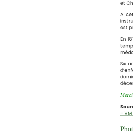
et Ch
A cet
instr
est p
En 18
temps
médai
Six a
d’enf
domic
déce
Merci 
Sour
– VM 
Phot