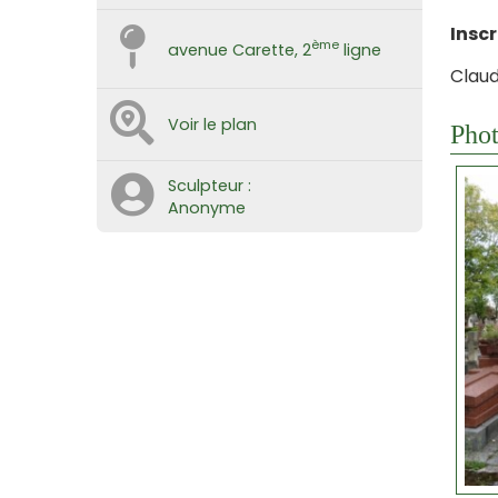
Inscr
ème
avenue Carette, 2
ligne
Claud
Voir le plan
Phot
Sculpteur :
Anonyme