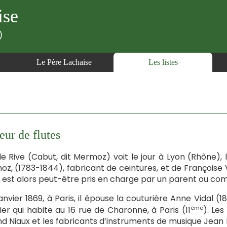
ise
)
Le Père Lachaise
Les listes
eur de flutes
e Rive (Cabut, dit Mermoz) voit le jour à Lyon (Rhône), le 
z, (1783-1844), fabricant de ceintures, et de Françoise Vi
Il est alors peut-être pris en charge par un parent ou c
janvier 1869, à Paris, il épouse la couturière Anne Vidal (1
ème
tier qui habite au 16 rue de Charonne, à Paris (11
). Les
 Niaux et les fabricants d’instruments de musique Jean B