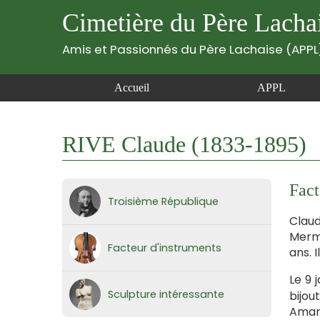
Cimetière du Père Lacha
Amis et Passionnés du Père Lachaise (APPL
Accueil
APPL
RIVE Claude (1833-1895)
Fact
Troisième République
Claud
Mermo
Facteur d'instruments
ans. 
Le 9 
Sculpture intéressante
bijou
Amand