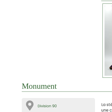
Monument
La st
Division 90
une c