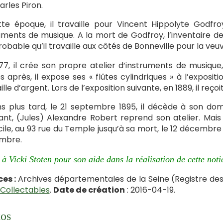
arles Piron.
te époque, il travaille pour Vincent Hippolyte Godfro
uments de musique. A la mort de Godfroy, l’inventaire d
robable qu’il travaille aux côtés de Bonneville pour la v
77, il crée son propre atelier d’instruments de musique
 après, il expose ses « flûtes cylindriques » à l’expositio
lle d’argent. Lors de l’exposition suivante, en 1889, il reç
ns plus tard, le 21 septembre 1895, il décède à son do
ant, (Jules) Alexandre Robert reprend son atelier. Mais 
ile, au 93 rue du Temple jusqu’à sa mort, le 12 décembre 19
mbre.
à Vicki Stoten pour son aide dans la réalisation de cette noti
ces :
Archives départementales de la Seine (Registre des
Collectables
.
Date de création
: 2016-04-19.
os