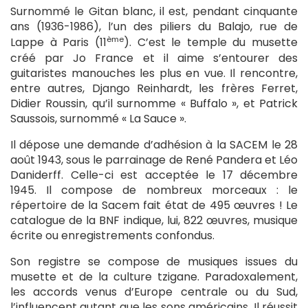
Surnommé le Gitan blanc, il est, pendant cinquante
ans (1936-1986), l’un des piliers du Balajo, rue de
ème
Lappe à Paris (11
). C’est le temple du musette
créé par Jo France et il aime s’entourer des
guitaristes manouches les plus en vue. Il rencontre,
entre autres, Django Reinhardt, les frères Ferret,
Didier Roussin, qu’il surnomme « Buffalo », et Patrick
Saussois, surnommé « La Sauce ».
Il dépose une demande d’adhésion à la SACEM le 28
août 1943, sous le parrainage de René Pandera et Léo
Daniderff. Celle-ci est acceptée le 17 décembre
1945. Il compose de nombreux morceaux : le
répertoire de la Sacem fait état de 495 œuvres ! Le
catalogue de la BNF indique, lui, 822 œuvres, musique
écrite ou enregistrements confondus.
Son registre se compose de musiques issues du
musette et de la culture tzigane. Paradoxalement,
les accords venus d’Europe centrale ou du Sud,
l’influencent autant que les sons américains. Il réussit