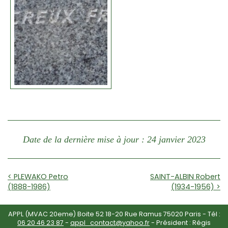
Date de la dernière mise à jour : 24 janvier 2023
< PLEWAKO Petro
SAINT-ALBIN Robert
(1888-1986)
(1934-1956) >
APPL (MVAC 20eme) Boite 52 18-20 Rue Ramus 75020 Paris - Tél :
06 20 46 23 87
-
appl_contact@yahoo.fr
- Président : Régis