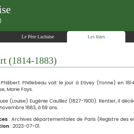
ise
)
Le Père Lachaise
Les listes
t (1814-1883)
Philibert Phillebeau voit le jour à Etivey (Yonne) en 181
e, Marie Fays.
ouse (Louise) Eugénie Caulliez (1827-1900). Rentier, il décè
 novembre 1883, à 69 ans.
ces
: Archives départementales de Paris (Registre des e
tion
: 2023-07-01.