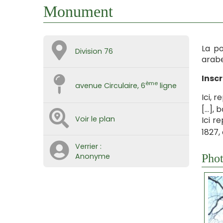
Monument
La po
Division 76
arabe
Inscr
ème
avenue Circulaire, 6
ligne
Ici, 
[…], 
Voir le plan
Ici r
1827,
Verrier :
Anonyme
Phot