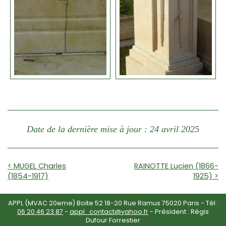
Date de la dernière mise à jour : 24 avril 2025
< MUGEL Charles
RAINOTTE Lucien (1866-
(1854-1917)
1925) >
APPL (MVAC 20eme) Boite 52 18-20 Rue Ramus 75020 Paris - Tél :
06 20 46 23 87
-
appl_contact@yahoo.fr
- Président : Régis
Dufour Forrestier