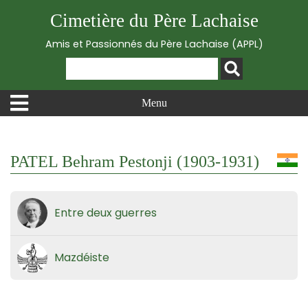
Cimetière du Père Lachaise
Amis et Passionnés du Père Lachaise (APPL)
Menu
PATEL Behram Pestonji (1903-1931)
Entre deux guerres
Mazdéiste