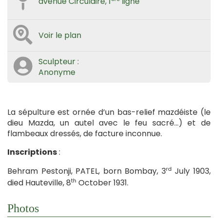
avenue Circulaire, 1
ligne
Voir le plan
Sculpteur :
Anonyme
La sépulture est ornée d’un bas-relief mazdéiste (le
dieu Mazda, un autel avec le feu sacré…) et de
flambeaux dressés, de facture inconnue.
Inscriptions
:
rd
Behram Pestonji, PATEL, born Bombay, 3
July 1903,
th
died Hauteville, 8
October 1931.
Photos