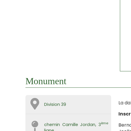
Monument
La da
Division 39
Inscr
ème
Berna
chemin Camille Jordan, 3
ligne