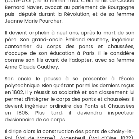
(Côte-d’Or), le 10 février 1785. C’est le fils de Claude
Bernard Navier, avocat au parlement de Bourgogne
puis député durant la Révolution, et de sa femme
Jeanne Marie Pourcher.
Il devient orphelin à neuf ans, après la mort de son
père. Son grand-oncle Émiland Gauthey, ingénieur
cantonnier du corps des ponts et chaussées,
s’occupe de son éducation à Paris. Il le considère
comme son fils avant de l’adopter, avec sa femme
Anne Claude Gauthey.
Son oncle le pousse à se présenter à l’École
polytechnique. Bien qu’étant parmi les derniers reçus
en 1802, il y réussit sa scolarité et son classement lui
permet d’intégrer le corps des ponts et chaussées. Il
devient ingénieur ordinaire des Ponts et Chaussées
en 1808. Plus tard, il deviendra inspecteur
divisionnaire de ce corps.
Il dirige alors la construction des ponts de Choisy-le-
Roi (Val-de-Marne), Argenteuil (Val-d’Oise, 1822),