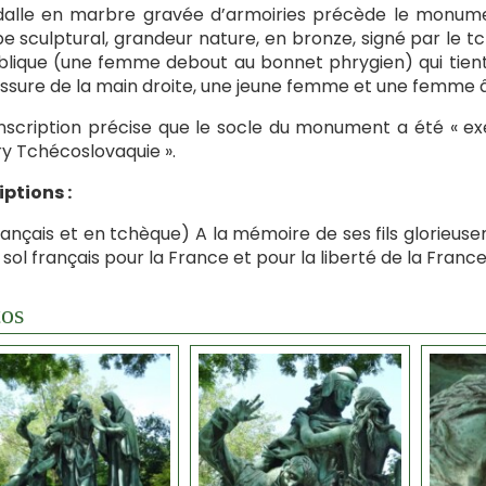
alle en marbre gravée d’armoiries précède le monumen
e sculptural, grandeur nature, en bronze, signé par le 
lique (une femme debout au bonnet phrygien) qui tient 
assure de la main droite, une jeune femme et une femme â
nscription précise que le socle du monument a été « exé
y Tchécoslovaquie ».
iptions :
rançais et en tchèque) A la mémoire de ses fils glorieus
e sol français pour la France et pour la liberté de la Fran
os