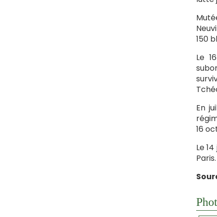
Mutée
Neuvi
150 b
Le 1
subor
survi
Tchéc
En ju
régim
16 oc
Le 14
Paris.
Sour
Phot