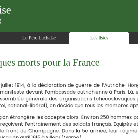
ise
)
Le Père Lachaise
Les listes
ues morts pour la France
 juillet 1914, à la déclaration de guerre de l’Autriche-Ho
 manifeste devant l’ambassade autrichienne à Paris. Là, el
assemblée générale des organisations tchécoslovaques p
kol, national-libéral), on décide que tous les membres ap
gion étrangère les accepte alors. Environ 250 hommes p
s reçoivent l’entraînement des soldats français. Equipés e
le front de Champagne. Dans la 5e armée, leur régiment,
jusqu’en avril 1915 à Sillery (Marne).