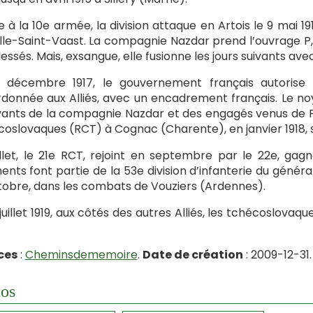
 à la 10e armée, la division attaque en Artois le 9 mai 19
lle-Saint-Vaast. La compagnie Nazdar prend l’ouvrage P, 
lessés. Mais, exsangue, elle fusionne les jours suivants a
6 décembre 1917, le gouvernement français autorise
donnée aux Alliés, avec un encadrement français. Le n
vants de la compagnie Nazdar et des engagés venus de 
oslovaques (RCT) à Cognac (Charente), en janvier 1918, su
illet, le 21e RCT, rejoint en septembre par le 22e, gag
ents font partie de la 53e division d’infanterie du général 
tobre, dans les combats de Vouziers (Ardennes).
 juillet 1919, aux côtés des autres Alliés, les tchécoslovaqu
ces
:
Cheminsdememoire
.
Date de création
: 2009-12-31.
os