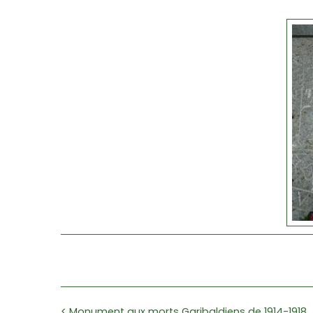
< Monument aux morts Garibaldiens de 1914-1918