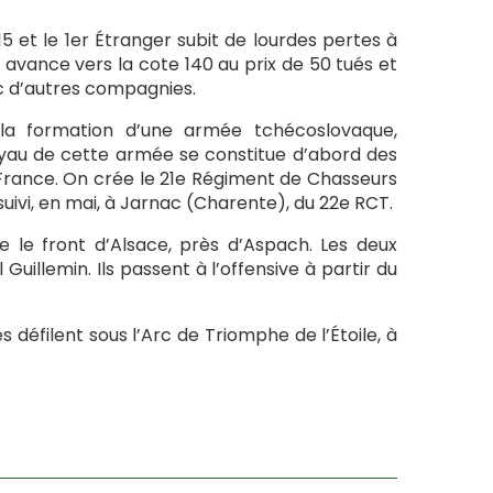
15 et le 1er Étranger subit de lourdes pertes à
avance vers la cote 140 au prix de 50 tués et
vec d’autres compagnies.
 la formation d’une armée tchécoslovaque,
oyau de cette armée se constitue d’abord des
France. On crée le 21e Régiment de Chasseurs
ivi, en mai, à Jarnac (Charente), du 22e RCT.
ne le front d’Alsace, près d’Aspach. Les deux
Guillemin. Ils passent à l’offensive à partir du
es défilent sous l’Arc de Triomphe de l’Étoile, à