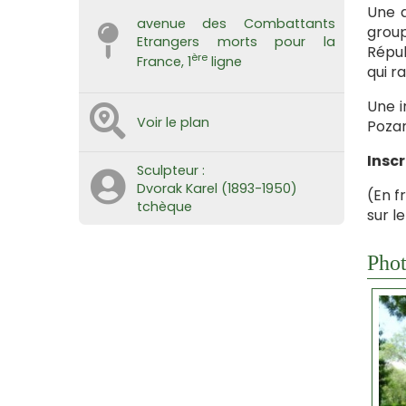
Une d
avenue des Combattants
group
Etrangers morts pour la
Répub
ère
France, 1
ligne
qui r
Une i
Voir le plan
Pozar
Inscr
Sculpteur :
Dvorak Karel (1893-1950)
(En f
tchèque
sur l
Phot