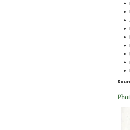
Sour
Phot