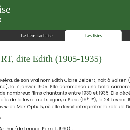
ise
)
Le Père Lachaise
Les listes
T, dite Edith (1905-1935)
 Méra, de son vrai nom Edith Claire Zeibert, nait à Bolzen (I
no), le 7 janvier 1905. Elle commence une belle carrière
de nombreux films chantants entre 1930 et 1935. Elle déc
ème
cès de la lèvre mal soigné, à Paris (16
), le 24 févri
de Max Ophüls, où elle devait interpréter le rôle de
vine
s
:
Arthur (de Léonce Perret, 1930) ;