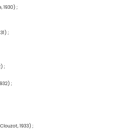
 1930) ;
1) ;
) ;
32) ;
louzot, 1933) ;