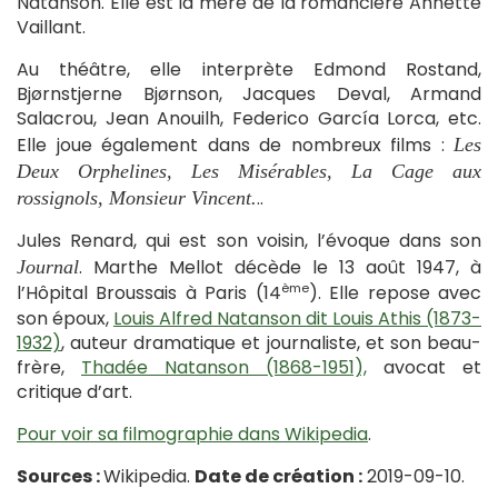
Natanson. Elle est la mère de la romancière Annette
Vaillant.
Au théâtre, elle interprète Edmond Rostand,
Bjørnstjerne Bjørnson, Jacques Deval, Armand
Salacrou, Jean Anouilh, Federico García Lorca, etc.
Elle joue également dans de nombreux films :
Les
Deux Orphelines, Les Misérables, La Cage aux
..
rossignols, Monsieur Vincent.
Jules Renard, qui est son voisin, l’évoque dans son
. Marthe Mellot décède le 13 août 1947, à
Journal
ème
l’Hôpital Broussais à Paris (14
). Elle repose avec
son époux,
Louis Alfred Natanson dit Louis Athis (1873-
1932)
, auteur dramatique et journaliste, et son beau-
frère,
Thadée Natanson (1868-1951),
avocat et
critique d’art.
Pour voir sa filmographie dans Wikipedia
.
Sources :
Wikipedia.
Date de création :
2019-09-10.