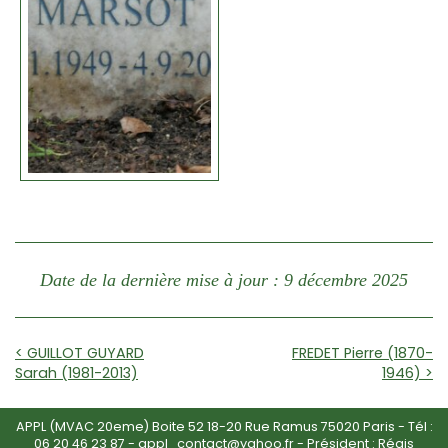
Date de la dernière mise à jour : 9 décembre 2025
< GUILLOT GUYARD
FREDET Pierre (1870-
Sarah (1981-2013)
1946) >
APPL (MVAC 20eme) Boite 52 18-20 Rue Ramus 75020 Paris - Tél :
06 20 46 23 87
-
appl_contact@yahoo.fr
- Président : Régis