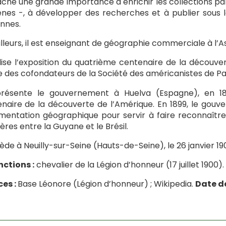
tache une grande importance à enrichir les collections pa
es -, à développer des recherches et à publier sous l
nnes.
illeurs, il est enseignant de géographie commerciale à l’A
alise l’exposition du quatrième centenaire de la découvert
e des cofondateurs de la Société des américanistes de Par
eprésente le gouvernement à Huelva (Espagne), en 1
naire de la découverte de l’Amérique. En 1899, le gouv
entation géographique pour servir à faire reconnaître 
ières entre la Guyane et le Brésil.
cède à Neuilly-sur-Seine (Hauts-de-Seine), le 26 janvier 19
nctions :
chevalier de la Légion d’honneur (17 juillet 1900).
es :
Base Léonore (Légion d’honneur) ; Wikipedia.
Date de