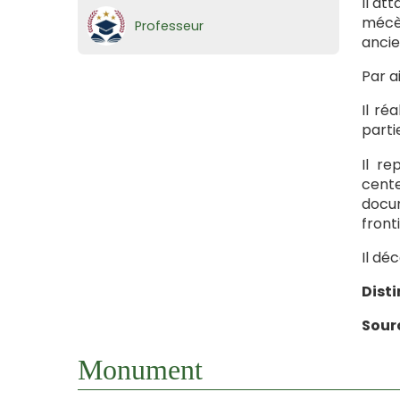
Il at
mécèn
Professeur
ancie
Par a
Il ré
parti
Il r
cente
docum
front
Il dé
Disti
Sourc
Monument