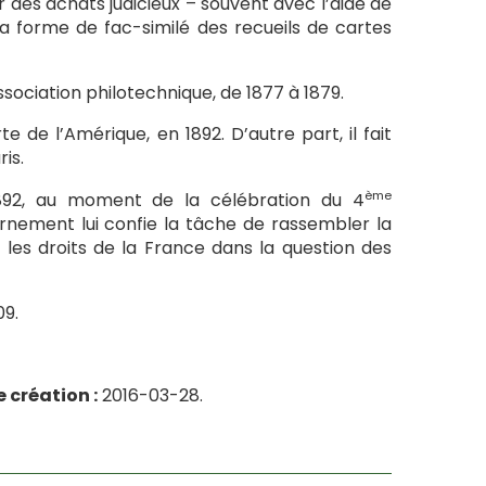
r des achats judicieux – souvent avec l’aide de
a forme de fac-similé des recueils de cartes
ssociation philotechnique, de 1877 à 1879.
e de l’Amérique, en 1892. D’autre part, il fait
is.
ème
892, au moment de la célébration du 4
ernement lui confie la tâche de rassembler la
les droits de la France dans la question des
09.
 création :
2016-03-28.