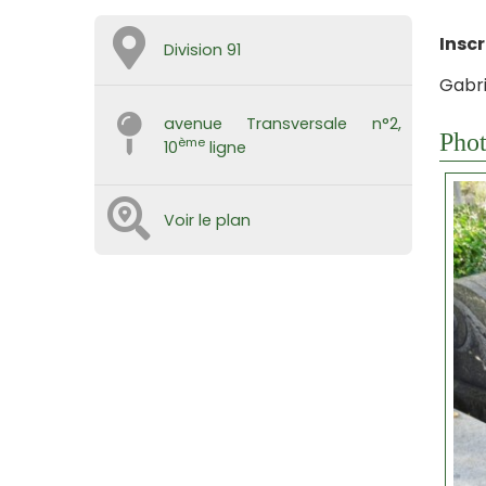
Insc
Division 91
Gabri
avenue Transversale n°2,
Phot
ème
10
ligne
Voir le plan