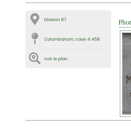
Division 87
Phot
Columbarium, case 4 458
Voir le plan