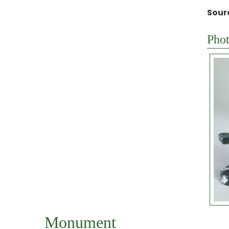
Sour
Phot
Monument