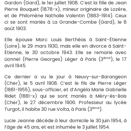
Gardon (Gard), le 1er juillet 1908. C’est la fille de Jean
Pierre Bouquet (1878-x), mineur originaire de Lozère,
et de Philomène Nathalie Valentin (1883-1914). Ceux
ci se sont mariés à La Grande-Combe (Gard), le 8
août 1903.
Elle épouse Marc Louis Berthéas à Saint-Étienne
(Loire), le 29 mars 1930, mais elle en divorce à Saint-
Étienne, le 30 octobre 1943. Elle se remarie avec
ème
Lionnel (Pierre Georges) Léger à Paris (3
), le 17
avril 1945.
Ce dernier a vu le jour à Neuvy-sur-Barangeon
(Cher), le 5 avril 1908. C’est le fils de Pierre Léger
(1881-1955), sous-officier, et d’Angéla Marie Gabrielle
Ridet (1881-x) qui se sont mariés à Méry-ès-Bois
(Cher), le 27 décembre 1906. Professeur au lycée
ème
Turgot, il habite 30 rue Volta, à Paris (3
).
Lucie Jeanne décède à leur domicile le 30 juin 1954, à
l’âge de 45 ans, et est inhumée le 3 juillet 1954.