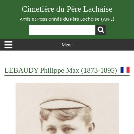
Cimetière du Père Lachaise
Amis et Passionnés du Père Lachaise (APPL)
Menu
LEBAUDY Philippe Max (1873-1895)