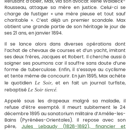
Refusant d’obéir, Max, via son avocat René Waldeck-
Rousseau, attaque sa mère en justice. Celui-ci se
charge de fustiger « une mère pieuse et tout sauf
charitable ». C’est déjà un premier scandale. Max
obtient une grande partie de son héritage le jour de
ses 21 ans, en janvier 1894.
Il se lance alors dans diverses opérations dont
l’achat de chevaux de courses et d’un yacht, imitant
ses deux frères, Jacques et Robert. Il cherche aussi à
soigner ses poumons car il souffre sans doute d’une
forme de tuberculose. Enfin, il s’essaye au cyclisme
et tente même de concourir. En juin 1895, Max achète
le quotidien
, et en fait un journal turfiste,
Le Soir
rebaptisé
.
Le Soir tiercé
Appelé sous les drapeaux malgré sa maladie, il
refuse d’être exempté. Il meurt subitement le 24
décembre 1895 au sanatorium militaire d’Amélie-les-
Bains (Pyrénées-Orientales). Il repose avec son
père,
Jules Lebaudy (1828-1892), financier et