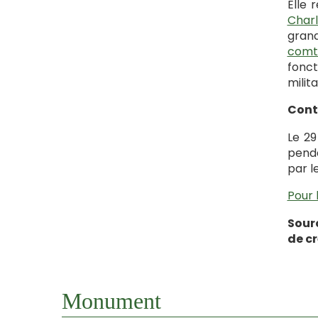
Elle 
Charl
gran
comte
fonct
milit
Cont
Le 29
penda
par l
Pour 
Sour
de c
Monument