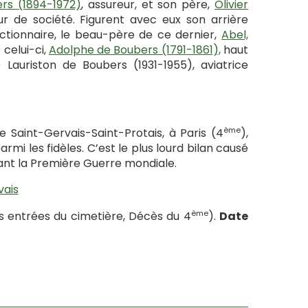
ers (1894-1972)
, assureur, et son père,
Olivier
r de société. Figurent avec eux son arrière
nctionnaire, le beau-père de ce dernier,
Abel,
 celui-ci,
Adolphe de Boubers (1791-1861),
haut
Lauriston de Boubers (1931-1955), aviatrice
ème
e Saint-Gervais-Saint-Protais, à Paris (4
),
armi les fidèles. C’est le plus lourd bilan causé
nt la Première Guerre mondiale.
vais
ème
s entrées du cimetière, Décès du 4
).
Date