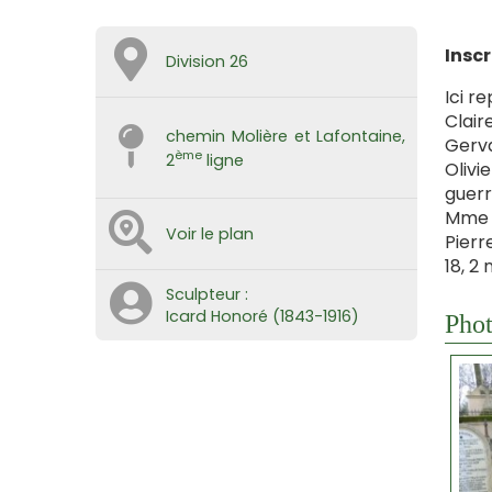
Inscr
Division 26
Ici r
Clair
chemin Molière et Lafontaine,
Gerva
ème
2
ligne
Olivi
guerre
Mme O
Voir le plan
Pierr
18, 2 
Sculpteur :
Icard Honoré (1843-1916)
Phot