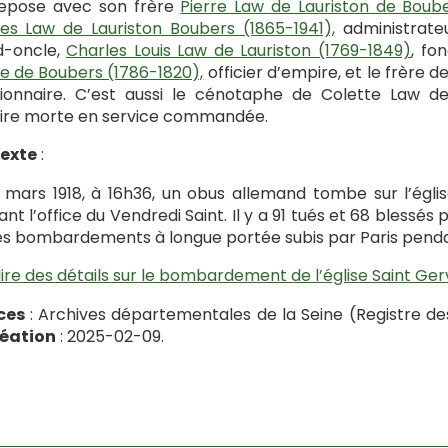
repose avec son frère
Pierre Law de Lauriston de Boub
es Law de Lauriston Boubers (1865-1941),
administrateu
d-oncle,
Charles Louis Law de Lauriston (1769-1849)
, fo
 de Boubers (1786-1820),
officier d’empire, et le frère de
ionnaire. C’est aussi le cénotaphe de Colette Law de 
aire morte en service commandée.
exte
:
 mars 1918, à 16h36, un obus allemand tombe sur l’églis
nt l’office du Vendredi Saint. Il y a 91 tués et 68 blessés p
es bombardements à longue portée subis par Paris penda
lire des détails sur le bombardement de l’église Saint Ger
ces
: Archives départementales de la Seine (Registre de
réation
: 2025-02-09.