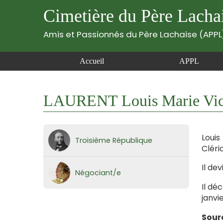
Cimetière du Père Lacha
Amis et Passionnés du Père Lachaise (APPL
Accueil
APPL
LAURENT Louis Marie Vict
Louis
Troisième République
Cléri
Il de
Négociant/e
Il dé
janvie
Sour