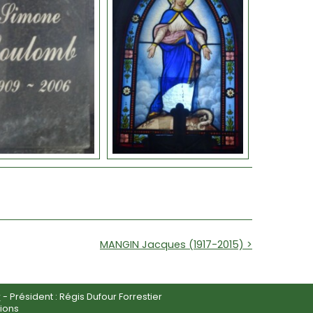
MANGIN Jacques (1917-2015) >
r
- Président : Régis Dufour Forrestier
ions