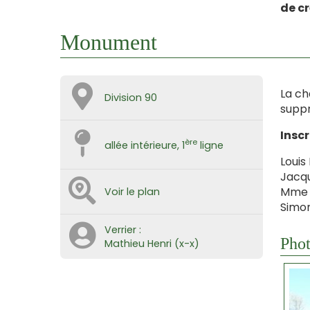
de c
Monument
La ch
Division 90
suppr
Inscr
ère
allée intérieure, 1
ligne
Louis
Jacqu
Mme L
Voir le plan
Simo
Verrier :
Phot
Mathieu Henri (x-x)