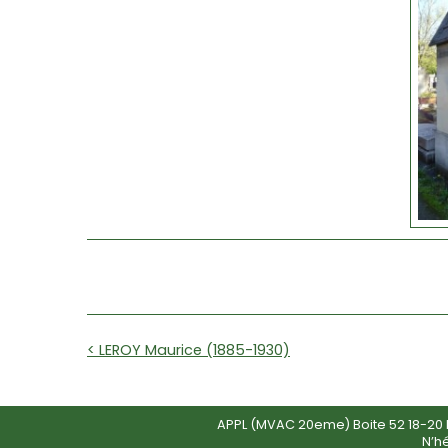
< LEROY Maurice (1885-1930)
APPL (MVAC 20eme) Boite 52 18-20 R
N’h