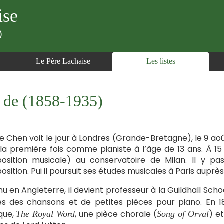
ise
)
Le Père Lachaise
Les listes
 de (1858-1935)
re Chen voit le jour à Londres (Grande-Bretagne), le 9 aoû
la première fois comme pianiste à l’âge de 13 ans. À 15 
sition musicale) au conservatoire de Milan. Il y pas
sition. Pui il poursuit ses études musicales à Paris auprès
u en Angleterre, il devient professeur à la Guildhall 
s des chansons et de petites pièces pour piano. En 
que,
, une pièce chorale (
) e
The Royal Word
Song of Orval