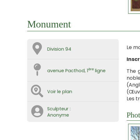
Monument
Le mo
Division 94
Insc
ère
The g
avenue Pacthod, 1
ligne
noble
(Angl
(Œuvr
Voir le plan
Les t
Sculpteur :
Phot
Anonyme