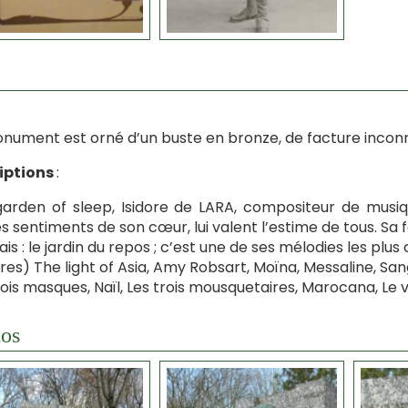
nument est orné d’un buste en bronze, de facture inconnue
riptions
:
arden of sleep, Isidore de LARA, compositeur de musiq
s sentiments de son cœur, lui valent l’estime de tous. Sa fa
ais : le jardin du repos ; c’est une de ses mélodies les plus
es) The light of Asia, Amy Robsart, Moïna, Messaline, San
rois masques, Naïl, Les trois mousquetaires, Marocana, Le voi
os