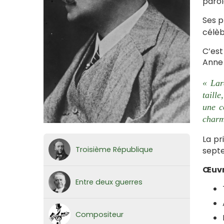
parol
Ses p
célèb
C’est
Anne 
« Lar
taill
une c
charm
La pr
Troisième République
septe
Œuvr
Entre deux guerres
Compositeur