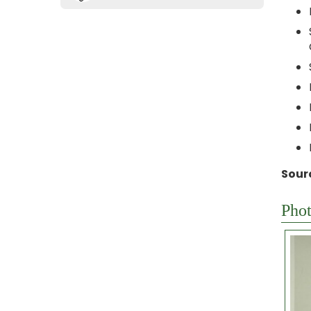
Sour
Phot