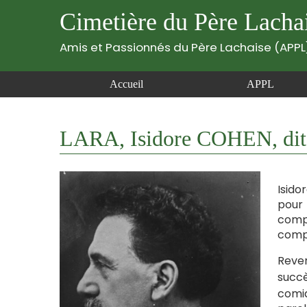
Cimetière du Père Lacha
Amis et Passionnés du Père Lachaise (APPL
Accueil
APPL
LARA, Isidore COHEN, dit
Isido
pour 
compo
compo
Reven
succè
comi