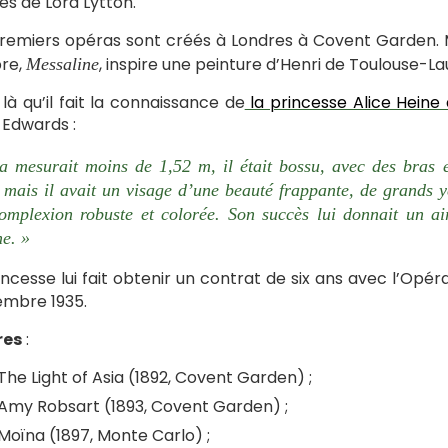
es de Lord Lytton.
remiers opéras sont créés à Londres à Covent Garden. M
re,
, inspire une peinture d’Henri de Toulouse-L
Messaline
 là qu’il fait la connaissance de
la princesse Alice Hein
Edwards :
a mesurait moins de 1,52 m, il était bossu, avec des bras 
e, mais il avait un visage d’une beauté frappante, de grands 
omplexion robuste et colorée. Son succès lui donnait un air
e. »
incesse lui fait obtenir un contrat de six ans avec l’Opér
mbre 1935.
es
:
The Light of Asia (1892, Covent Garden) ;
Amy Robsart (1893, Covent Garden) ;
Moïna (1897, Monte Carlo) ;