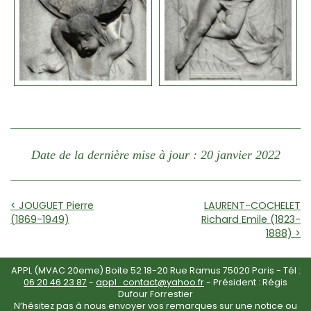
Date de la dernière mise à jour : 20 janvier 2022
< JOUGUET Pierre
LAURENT-COCHELET
(1869-1949)
Richard Emile (1823-
1888) >
APPL (MVAC 20eme) Boite 52 18-20 Rue Ramus 75020 Paris - Tél :
06 20 46 23 87
-
appl_contact@yahoo.fr
- Président : Régis
Dufour Forrestier
N’hésitez pas à nous envoyer vos remarques sur une notice ou