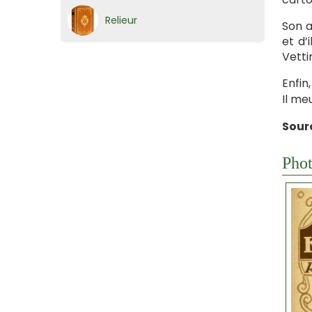
Relieur
Son a
et d’
Vetti
Enfin
Il me
Sour
Phot