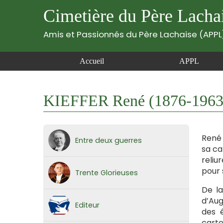
Cimetière du Père Lacha
Amis et Passionnés du Père Lachaise (APPL
Accueil
APPL
KIEFFER René (1876-1963
René (
Entre deux guerres
sa ca
reliu
pour 
Trente Glorieuses
De la
d’Aug
Editeur
des é
carto