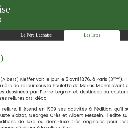
ise
)
Le Père Lachaise
Les listes
)
ème
Albert) Kieffer voit le jour le 5 avril 1876, à Paris (3
). 
rrière de relieur sous la houlette de Marius Michel avant de
res dessinées par Pierre Legrain et destinées au coutu
ses reliures art-déco.
 reliure, il étend en 1909 ses activités à l’édition, qu’
uste Blaizot, Georges Crès et Albert Messein. Il édite s
ditions de luxe ou demi-luxe très originales pour lesq
nnage d’éditeur à la reliure d’art.