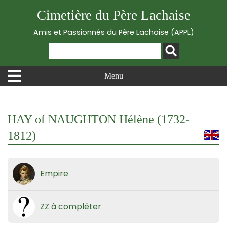
Cimetière du Père Lachaise
Amis et Passionnés du Père Lachaise (APPL)
Menu
HAY of NAUGHTON Hélène (1732-
1812)
Empire
ZZ à compléter