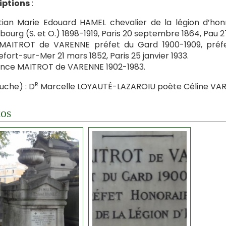
iptions
:
tian Marie Edouard HAMEL chevalier de la légion d’hon
bourg (S. et O.) 1898-1919, Paris 20 septembre 1864, Pau 27
MAITROT de VARENNE préfet du Gard 1900-1909, préfet 
fort-sur-Mer 21 mars 1852, Paris 25 janvier 1933.
ence MAITROT de VARENNE 1902-1983.
R
uche) : D
Marcelle LOYAUTÉ-LAZAROIU poète Céline VARE
os