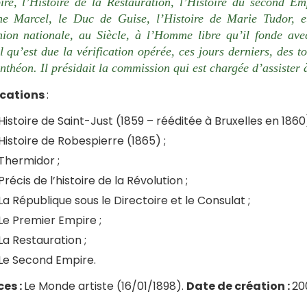
ire, l’Histoire de la Restauration, l’Histoire du second E
ne Marcel, le Duc de Guise, l’Histoire de Marie Tudor, e
nion nationale, au Siècle, à l’Homme libre qu’il fonde ave
 qu’est due la vérification opérée, ces jours derniers, des 
nthéon. Il présidait la commission qui est chargée d’assister 
ications
:
Histoire de Saint-Just (1859 – rééditée à Bruxelles en 1860
Histoire de Robespierre (1865) ;
Thermidor ;
Précis de l’histoire de la Révolution ;
La République sous le Directoire et le Consulat ;
Le Premier Empire ;
La Restauration ;
Le Second Empire.
es :
Le Monde artiste (16/01/1898).
Date de création :
20