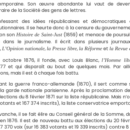
emporaine. Son œuvre abondante lui vaut de devenir
aire de la Société des gens de lettres.
rofessant des idées républicaines et démocratiques
utionnaires. Il se heurte donc à la censure du gouvernement
lon son
(1859) et menace de poursu
Histoire de Saint-Just
 dans le journalisme. Il écrit dans plusieurs journau
,
,
,
et
L’Opinion nationale
la Presse libre
la Réforme
la Revue
 octobre 1876, il fonde, avec Louis Blanc,
l’Homme lib
77 et qui disparaît au bout de quelques mois. Par aill
ions, mais il est à chaque fois battu.
nt la guerre franco-allemande (1870), il sert comme s
la garde nationale parisienne. Après la proclamation d
lections du 8 février 1871 sur la liste républicaine. Mais n
otants et 167 374 inscrits), la liste conservatrice empor
vanche, il se fait élire au Conseil général de la Somme, 
’en 1876. Il est de nouveau battu aux élections du 20 fév
7 370 voix (sur 16 383 votants et 19 339 inscrits) contr