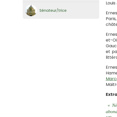
Louis
Sénateur/trice
Ernes
Paris
châte
Ernes
et-Oi
Gauch
et pa
littér
Ernes
Hamel
Marce
Maitr
Extra
« Né 
abond