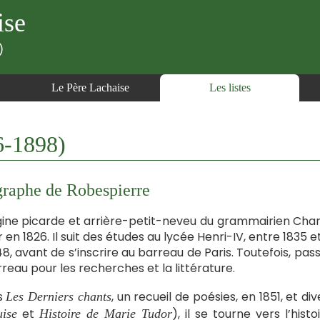
ise
)
Le Père Lachaise
Les listes
6-1898)
raphe de Robespierre
gine picarde et arrière-petit-neveu du grammairien Char
r en 1826. Il suit des études au lycée Henri-IV, entre 1835 et
48, avant de s’inscrire au barreau de Paris. Toutefois, pass
rreau pour les recherches et la littérature.
s
, un recueil de poésies, en 1851, et di
Les Derniers chants
et
), il se tourne vers l’his
ise
Histoire de Marie Tudor