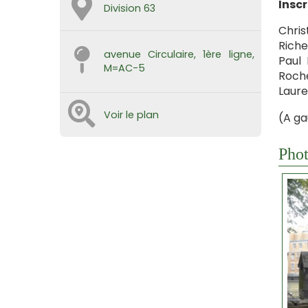
Inscr
Division 63
Chris
Riche
avenue Circulaire, 1ère ligne,
Paul 
M=AC-5
Roche
Laur
Voir le plan
(A ga
Phot