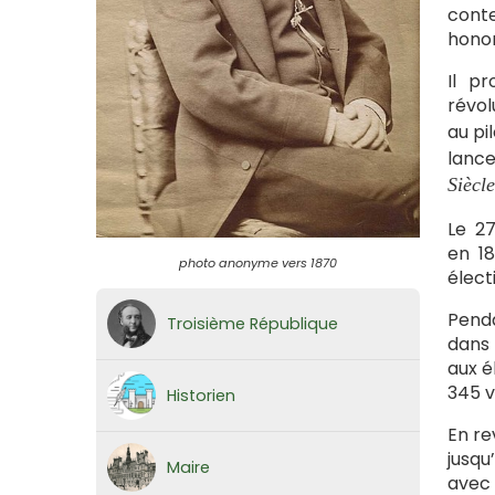
cont
honor
Il p
révol
au pi
lance
Siècle
Le 27
en 18
photo anonyme vers 1870
élect
Penda
Troisième République
dans 
aux é
345 v
Historien
En re
jusqu
Maire
avec 