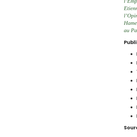
l’Emp
Etien
l’Opi
Hamel
au Pa
Publ
Sourc