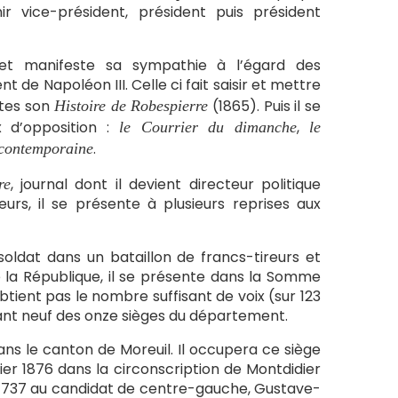
 vice-président, président puis président
 et manifeste sa sympathie à l’égard des
 de Napoléon III. Celle ci fait saisir et mettre
ites son
(1865). Puis il se
Histoire de Robespierre
x d’opposition :
,
le Courrier du dimanche
le
.
 contemporaine
, journal dont il devient directeur politique
re
eurs, il se présente à plusieurs reprises aux
oldat dans un bataillon de francs-tireurs et
e la République, il se présente dans la Somme
’obtient pas le nombre suffisant de voix (sur 123
tant neuf des onze sièges du département.
dans le canton de Moreuil. Il occupera ce siège
rier 1876 dans la circonscription de Montdidier
e 8 737 au candidat de centre-gauche, Gustave-