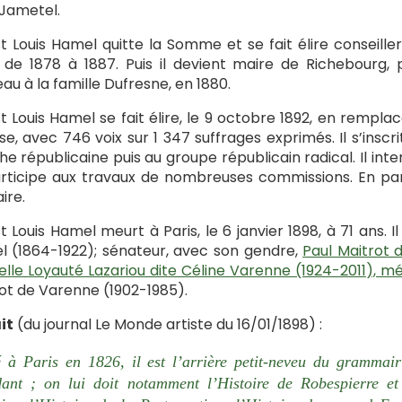
 Jametel.
t Louis Hamel quitte la Somme et se fait élire conseil
, de 1878 à 1887. Puis il devient maire de Richebourg,
au à la famille Dufresne, en 1880.
t Louis Hamel se fait élire, le 9 octobre 1892, en rempl
se, avec 746 voix sur 1 347 suffrages exprimés. Il s’inscr
e républicaine puis au groupe républicain radical. Il int
rticipe aux travaux de nombreuses commissions. En partic
aire.
t Louis Hamel meurt à Paris, le 6 janvier 1898, à 71 ans. 
 (1864-1922); sénateur, avec son gendre,
Paul Maitrot 
lle Loyauté Lazariou dite Céline Varenne (1924-2011), 
ot de Varenne (1902-1985).
it
(du journal Le Monde artiste du 16/01/1898) :
à Paris en 1826, il est l’arrière petit-neveu du grammai
ant ; on lui doit notamment l’Histoire de Robespierre et