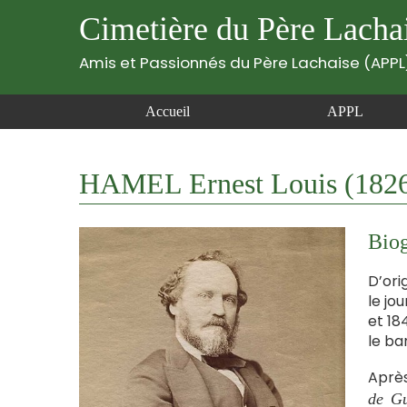
Cimetière du Père Lacha
Amis et Passionnés du Père Lachaise (APPL
Accueil
APPL
HAMEL Ernest Louis (182
Biog
D’ori
le jou
et 18
le ba
Aprè
de Gu