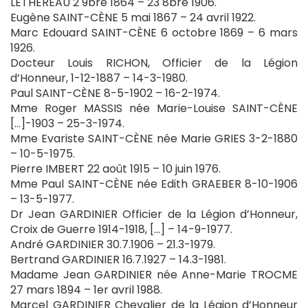
LETHEREAU 2 9bre 1864 – 23 8bre 1906.
Eugène SAINT-CÈNE 5 mai 1867 – 24 avril 1922.
Marc Edouard SAINT-CÈNE 6 octobre 1869 – 6 mars
1926.
Docteur Louis RICHON, Officier de la Légion
d’Honneur, 1-12-1887 – 14-3-1980.
Paul SAINT-CÈNE 8-5-1902 – 16-2-1974.
Mme Roger MASSIS née Marie-Louise SAINT-CÈNE
[…]-1903 – 25-3-1974.
Mme Evariste SAINT-CÈNE née Marie GRIES 3-2-1880
– 10-5-1975.
Pierre IMBERT 22 août 1915 – 10 juin 1976.
Mme Paul SAINT-CÈNE née Edith GRAEBER 8-10-1906
– 13-5-1977.
Dr Jean GARDINIER Officier de la Légion d’Honneur,
Croix de Guerre 1914-1918, […] – 14-9-1977.
André GARDINIER 30.7.1906 – 21.3-1979.
Bertrand GARDINIER 16.7.1927 – 14.3-1981.
Madame Jean GARDINIER née Anne-Marie TROCME
27 mars 1894 – 1er avril 1988.
Marcel GARDINIER Chevalier de la Légion d’Honneur