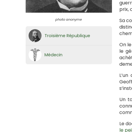
guerr
prix,
photo anonyme
Sa co
disti
chemi
Troisième République
On le
le gé
Médecin
achèt
deme
L’un 
Geoff
s’ins
Un ta
connu
comm
Le do
le pe