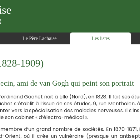
ise
)
Le Père Lachaise
Les listes
1828-1909)
cin, ami de van Gogh qui peint son portrait
Ferdinand Gachet nait à Lille (Nord), en 1828. Il fait ses é
chet s’établit à l’issue de ses études, 9, rue Montholon, à 
enter vers la spécialisation des maladies nerveuses. Il s’in
fie son cabinet « d’électro-médical ».
t membre d’un grand nombre de sociétés. En 1870-1871,
-Orient, où il crée un vulnéraire (presque un antisep