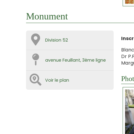
Monument
Insc
Division 52
Blanc
Dr P.
avenue Feuillant, 3ème ligne
Margu
Phot
Voir le plan