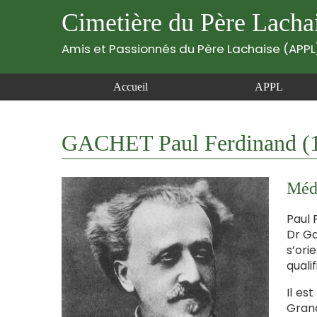
Cimetière du Père Lacha
Amis et Passionnés du Père Lachaise (APPL
Accueil
APPL
GACHET Paul Ferdinand (
Méde
Paul 
Dr Ga
s’ori
quali
Il es
Grand