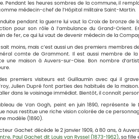
e. Pendant les heures sombres de la commune, il rempla
 comme médecin-chef de l’Hôpital militaire Saint-Martin.
nduite pendant la guerre lui vaut la Croix de bronze de 
nction pour son rôle à l’ambulance du Grand-Orient. E
n de fer, ce qui lui vaut de devenir médecin de la Compa
 sait moins, mais c’est aussi un des premiers membres de
néral comte de Grammont. Il est aussi membre de la So
e une maison à Auvers-sur-Oise. Bon nombre d’artiste
ure.
des premiers visiteurs est Guillaumin avec qui il grav
roy, Julien Dupré font parties des habitués de la maiso
taller dans le voisinage immédiat. Bientôt, il connaît pers
bleau de Van Gogh, peint en juin 1890, représente le 
e nous restitue une riche vision colorée de ce personnage
e modèle (1890).
cteur Gachet décède le 2 janvier 1909, à 80 ans, à Auvers-
intre, Paul Gachet dit Louis van Ryssel (1873-1962)
, sa fill