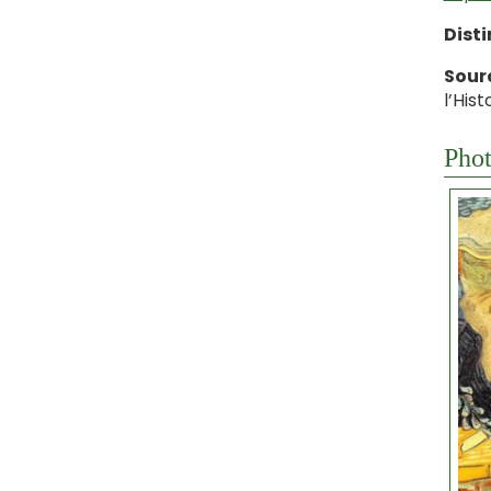
Dist
Sour
l’His
Phot