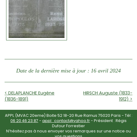
Date de la dernière mise à jour : 16 avril 2024
< DELAPLANCHE Eugène
HIRSCH Auguste (1833-
(1836-1891)
1912) >
APPL (MVAC 20eme) Boite 52 18-20 Rue Ramus 75020 Paris - Tél :
06 20 46 23 87
-
appl_contact@yahoo.fr
- Président : Régis
Dufour Forrestier
N’hésitez pas à nous envoyer vos remarques sur une notice ou
vos questions