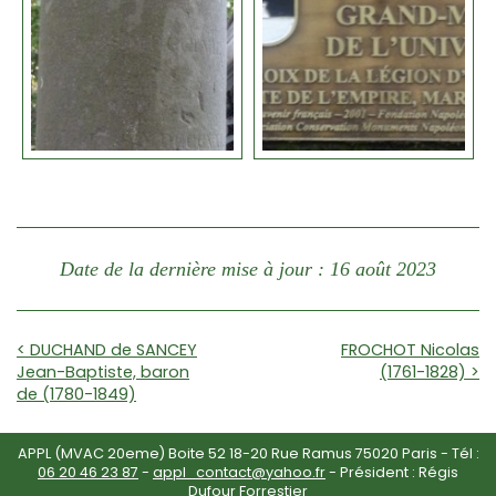
Date de la dernière mise à jour : 16 août 2023
< DUCHAND de SANCEY
FROCHOT Nicolas
Jean-Baptiste, baron
(1761-1828) >
de (1780-1849)
APPL (MVAC 20eme) Boite 52 18-20 Rue Ramus 75020 Paris - Tél :
06 20 46 23 87
-
appl_contact@yahoo.fr
- Président : Régis
Dufour Forrestier