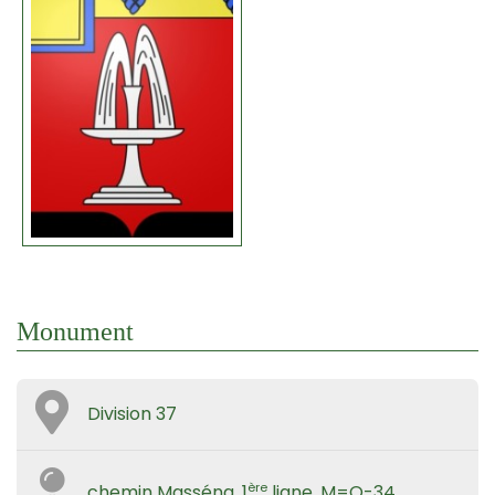
Monument
Division 37
ère
chemin Masséna, 1
ligne, M=Q-34