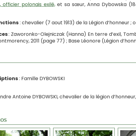
, officier polonais exilé,
et sa sœur, Anna Dybowska (184
nctions
: chevalier (7 aout 1913) de la Légion d’honneur ; off
ces
: Zaworonko-Olejniczak (Hanna) En terre d’exil, Tomb
ntmorency, 2011 (page 77) ; Base Léonore (Légion d’hon
iptions
: Famille DYBOWSKI
ndre Antoine DYBOWSKI, chevalier de la légion d’honneur,
os