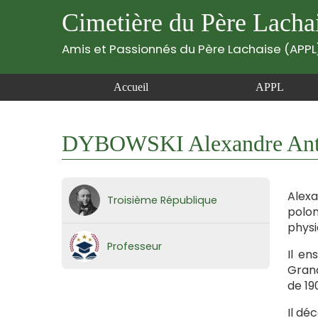
Cimetière du Père Lacha
Amis et Passionnés du Père Lachaise (APPL
Accueil
APPL
DYBOWSKI Alexandre Anto
Alexa
Troisième République
polon
physi
Professeur
Il en
Grand
de 19
Il dé