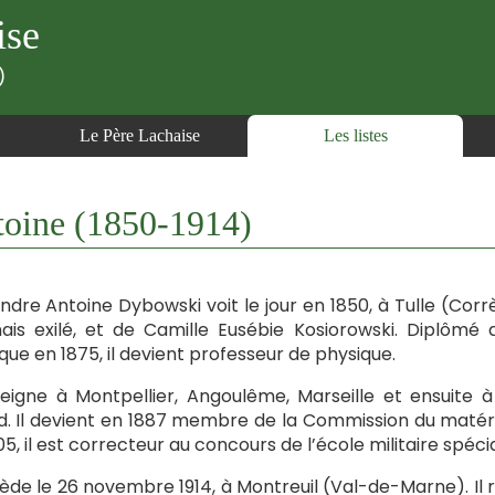
ise
)
Le Père Lachaise
Les listes
ine (1850-1914)
ndre Antoine Dybowski voit le jour en 1850, à Tulle (Corrè
ais exilé, et de Camille Eusébie Kosiorowski. Diplômé
que en 1875, il devient professeur de physique.
seigne à Montpellier, Angoulême, Marseille et ensuite 
. Il devient en 1887 membre de la Commission du matériel
05, il est correcteur au concours de l’école militaire spéci
cède le 26 novembre 1914, à Montreuil (Val-de-Marne). Il