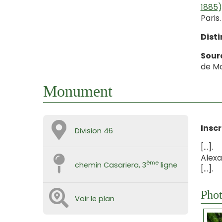
1885)
Paris.
Disti
S
our
de Mo
Monument
Inscr
Division 46
[…].
Alexa
ème
chemin Casariera, 3
ligne
[…].
Phot
Voir le plan