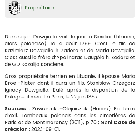
Propriétaire
Dominique Dowgiallo voit le jour à Siesikai (Lituanie,
alors polonaise), le 4 août 1789. C’est le fils de
Kazimierz Dowgiałło h. Zadora et de Maria Dowgiałło.
C’est aussi le frère d’Apolinaras Daugėla h. Zadora et
de GD Rozalija Končienė.
Gros propriétaire terrien en Lituanie, il épouse Maria
Broel-Plater dont il aura un fils, Stanisław Grzegorz
Ignacy Dowgiałło. Exilé après la disparition de la
Pologne, il meurt à Paris, le 22 juin 1857.
Sources :
Zaworonko-Olejniczak (Hanna) En terre
d’exil, Tombeaux polonais dans les cimetières de
Paris et de Montmorency (2011), p 70 ; Geni.
Date de
création
: 2023-09-01.