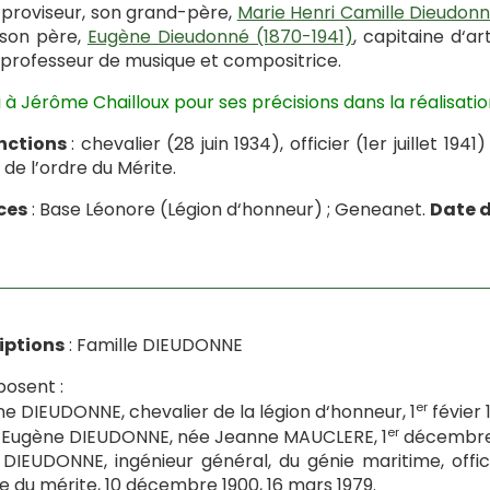
proviseur, son grand-père,
Marie Henri Camille Dieudonn
, son père,
Eugène Dieudonné (1870-1941)
, capitaine d‘ar
, professeur de musique et compositrice.
 à Jérôme Chailloux pour ses précisions dans la réalisatio
inctions
: chevalier (28 juin 1934), officier (1er juillet 1
 de l’ordre du Mérite.
ces
: Base Léonore (Légion d‘honneur) ; Geneanet.
Date d
iptions
: Famille DIEUDONNE
posent :
er
e DIEUDONNE, chevalier de la légion d‘honneur, 1
févier 
er
Eugène DIEUDONNE, née Jeanne MAUCLERE, 1
décembre 
DIEUDONNE, ingénieur général, du génie maritime, offi
re du mérite, 10 décembre 1900, 16 mars 1979.