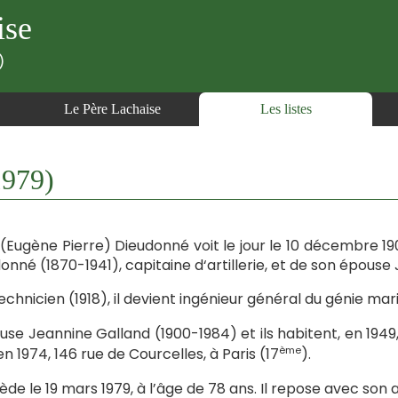
ise
)
Le Père Lachaise
Les listes
979)
(Eugène Pierre) Dieudonné voit le jour le 10 décembre 190
onné (1870-1941), capitaine d‘artillerie, et de son épous
echnicien (1918), il devient ingénieur général du génie mar
ouse Jeannine Galland (1900-1984) et ils habitent, en 1949
ème
 en 1974, 146 rue de Courcelles, à Paris (17
).
cède le 19 mars 1979, à l’âge de 78 ans. Il repose avec so