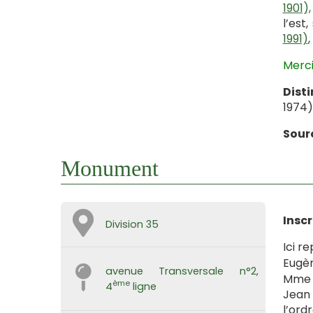
1901),
l’est
1991)
Merci
Dist
1974)
Sour
Monument
Inscr
Division 35
Ici re
Eugèn
avenue Transversale n°2,
Mme 
ème
4
ligne
Jean 
l’ord