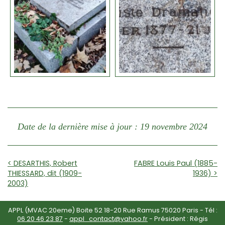
Date de la dernière mise à jour : 19 novembre 2024
< DESARTHIS, Robert
FABRE Louis Paul (1885-
THIESSARD, dit (1909-
1936) >
2003)
APPL (MVAC 20eme) Boite 52 18-20 Rue Ramus 75020 Paris - Tél :
06 20 46 23 87
-
appl_contact@yahoo.fr
- Président : Régis