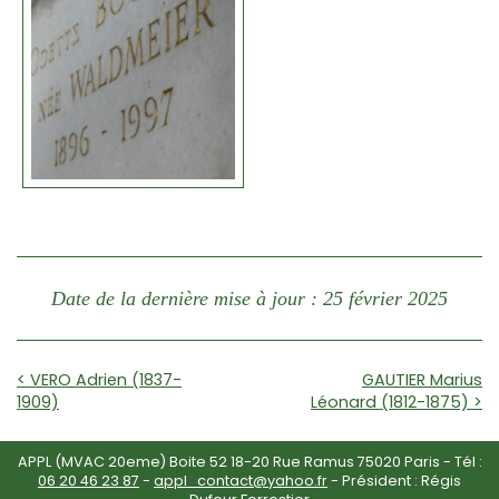
Date de la dernière mise à jour : 25 février 2025
< VERO Adrien (1837-
GAUTIER Marius
1909)
Léonard (1812-1875) >
APPL (MVAC 20eme) Boite 52 18-20 Rue Ramus 75020 Paris - Tél :
06 20 46 23 87
-
appl_contact@yahoo.fr
- Président : Régis