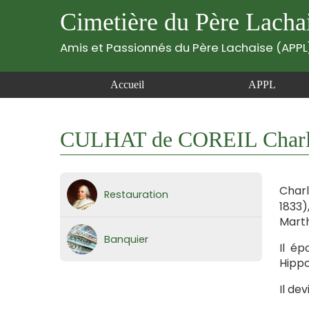
Cimetière du Père Lacha
Amis et Passionnés du Père Lachaise (APPL
Accueil
APPL
CULHAT de COREIL Charles
Charl
Restauration
1833)
Marth
Banquier
Il ép
Hippo
Il de