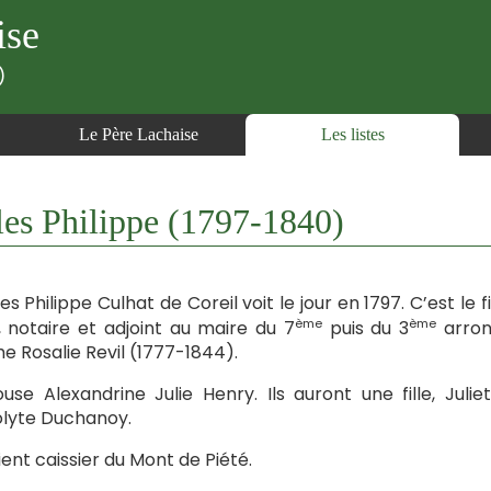
ise
)
Le Père Lachaise
Les listes
 Philippe (1797-1840)
es Philippe Culhat de Coreil voit le jour en 1797. C’est le 
ème
ème
, notaire et adjoint au maire du 7
puis du 3
arron
e Rosalie Revil (1777-1844).
ouse Alexandrine Julie Henry. Ils auront une fille, Juli
lyte Duchanoy.
vient caissier du Mont de Piété.