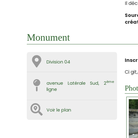
Il dé
Sour
créa
Monument
Inscr
Division 04
Ci gi
ème
avenue Latérale Sud, 2
Phot
ligne
Voir le plan