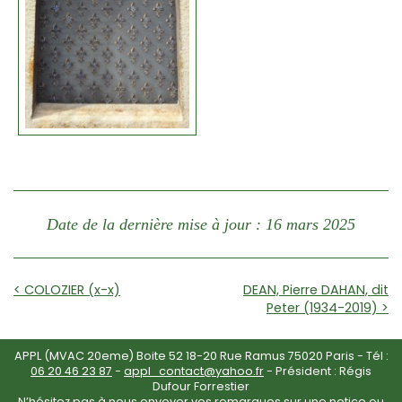
Date de la dernière mise à jour : 16 mars 2025
< COLOZIER (x-x)
DEAN, Pierre DAHAN, dit
Peter (1934-2019) >
APPL (MVAC 20eme) Boite 52 18-20 Rue Ramus 75020 Paris - Tél :
06 20 46 23 87
-
appl_contact@yahoo.fr
- Président : Régis
Dufour Forrestier
N’hésitez pas à nous envoyer vos remarques sur une notice ou