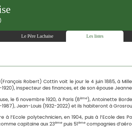
ise
)
Le Père Lachaise
Les listes
(François Robert) Cottin voit le jour le 4 juin 1885, à Mill
-1920), inspecteur des finances, et de son épouse Jeann
ème
ouse, le 6 novembre 1920, à Paris (8
), Antoinette Borde
-1987), Jean-Louis (1932-2022) et ils habiteront à Grosro
tre à l’Ecole polytechnicien, en 1904, puis à l’Ecole des Po
ème
ème
comme capitaine aux 23
puis 51
compagnies d’aéros