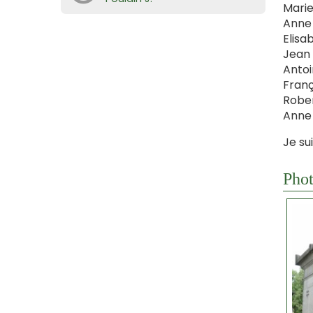
Marie
Anne 
Elisa
Jean 
Antoi
Franç
Rober
Anne 
Je su
Phot