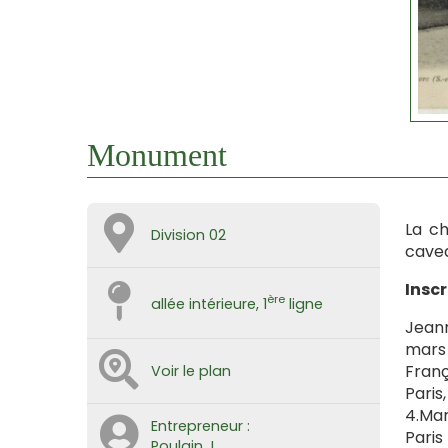
Monument
La ch
Division 02
cavea
Inscr
ère
allée intérieure, 1
ligne
Jeann
mars 
Franç
Voir le plan
Paris,
4.Mar
Entrepreneur :
Paris
Poulain J.