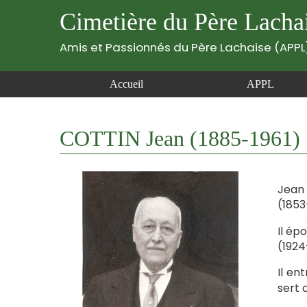
Cimetière du Père Lacha
Amis et Passionnés du Père Lachaise (APPL
Accueil
APPL
COTTIN Jean (1885-1961)
Jean 
(1853
Il ép
(1924
Il en
sert 