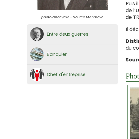
Puis 
de l’
de TR
photo anonyme - Source Man8rove
Il dé
Entre deux guerres
Disti
du co
Banquier
Sour
Chef d'entreprise
Phot