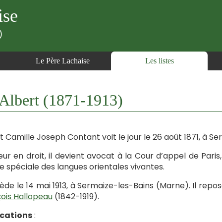
ise
)
Le Père Lachaise
Les listes
lbert (1871-1913)
t Camille Joseph Contant voit le jour le 26 août 1871, à S
ur en droit, il devient avocat à la Cour d’appel de Paris, 
le spéciale des langues orientales vivantes.
cède le 14 mai 1913, à Sermaize-les-Bains (Marne). Il re
ois Hallopeau
(1842-1919).
ications
: