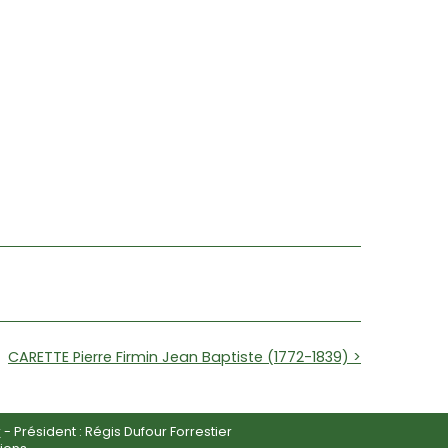
CARETTE Pierre Firmin Jean Baptiste (1772-1839) >
r
- Président : Régis Dufour Forrestier