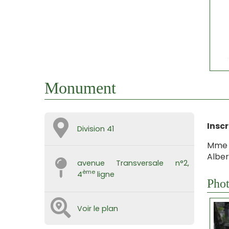
Monument
Inscr
Division 41
Mme A
Alber
avenue Transversale n°2,
ème
4
ligne
Phot
Voir le plan