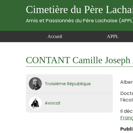
Cimetière du Père Lacha
Amis et Passionnés du Père Lachaise (APPL
Accueil
APPL
CONTANT Camille Joseph A
Alber
Troisième République
Docte
l’éco
Avocat
Il dé
Franç
Publ