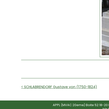
< SCHLABRENDORF Gustave von (1750-1824)
APPL (MVAC 20eme) Boite 52 18-20 R