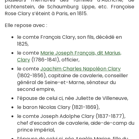
Lichtenstein, de Schaumburg Lippe, etc. Françoise
Rose Clary s’éteint à Paris, en 1815.
Elle repose avec :
le comte François Clary, son fils, décédé en
1825,
le comte
Marie Joseph François, dit Marius,
Clary
(1786-1841), officier,
le comte
Joachim Charles Napoléon Clary
(1802-1856), capitaine de cavalerie, conseiller
général de Seine-et-Marne, sénateur du
second empire,
l’épouse de celui ci, née Juliette de Villeneuve,
le baron Nicolas Clary (1821-1869),
le comte Joseph Adolphe Clary (1837-1877),
chef d’escadron de cavalerie, aide-de-camp du
prince impérial,
l’épouse de celui ci, née Angèle Marion, fille du