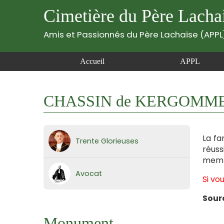
Cimetière du Père Lacha
Amis et Passionnés du Père Lachaise (APPL
Accueil
APPL
CHASSIN de KERGOMME
La fa
Trente Glorieuses
réuss
membr
Avocat
Si vo
Sour
Monument