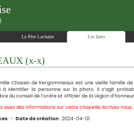
ise
)
Le Père Lachaise
Les listes
AUX (x-x)
mille Chassin de Kergommeaux est une vieille famille d
i à identifier la personne sur la photo. Il s’agit prob
e du conseil de l’ordre et officier de la Légion d’honne
us avez des informations sur cette chapelle, écrivez nous.
ces
: -.
Date de création
: 2024-04-01.