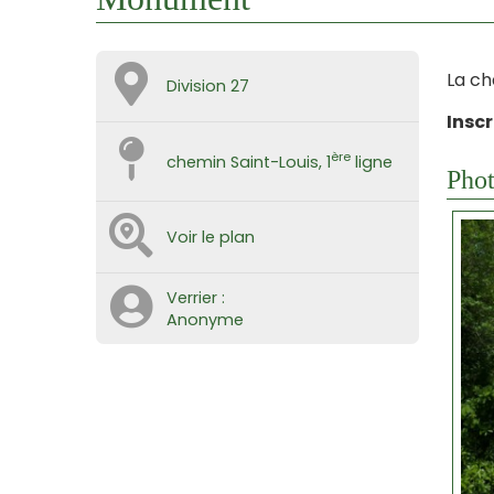
La ch
Division 27
Inscr
ère
chemin Saint-Louis, 1
ligne
Phot
Voir le plan
Verrier :
Anonyme