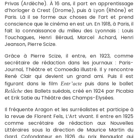
Privas (Ardèche). À 16 ans, il part en apprentissage
d’horloger à Crest (Drome), puis à Lyon (Rhône) et
Paris. Là il se forme aux choses de l’art et prend
conscience que le cinéma en est un. En 1918, à Paris, il
fait la connaissance du milieu des Lyonnais : Louis
Touchagues, Henri Béraud, Marcel Achard, Henri
Jeanson, Pierre Scize.
Grâce à Pierre Scize, il entre, en 1923, comme
secrétaire de rédaction dans les journaux : Paris-
Journal, Théâtre et Comoedia illustré. Il y rencontre
René Clair qui devient un grand ami. Puis il est
figurant dans le film
puis dans le ballet
Entr’acte
des Ballets suédois, créé en 1924 par Picabia
Relâche
et Erik Satie au Théâtre des Champs-Élysées.
Il fréquente Aragon et les surréalistes et participe à
la revue de Florent Fels, L’Art vivant. Il entre en 1925
comme secrétaire de rédaction aux Nouvelles
Littéraires sous la direction de Maurice Martin du
Gard. Cofondateur en 1926 du prix Renaudot qui