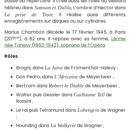
basse du répertoire. Il crée aussi les rôles du vieillard
hébreu dans
, L’ombre d’Hector dans
Samson et Dalila
. Il réalise aussi différents
La prise de Troie
enregistrements sur disques ou sur cylindres.
Marius Chambon décède le 17 février 1945, à Paris
ème
(20
), à 82 ans. Il repose avec sa femme,
Léonie
née Tanesy (1863-1942), soprano de l’Opéra
.
Rôles
:
Brogni, dans
de Fromenthal-Halevy ;
La Juive
Don Pedro, dans
de Meyerbeer ;
L’Africaine
Bertram dans
de Meyerbeer ;
Robert le Diable
Walter puis Gessler dans
de
Guillaume Tell
Rossini ;
Le roi puis Telramund dans
de Wagner
Lohengrin
;
Hounding dans
de Wagner ;
La Walkyrie