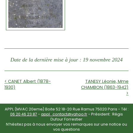
Date de la dernière mise à jour : 19 novembre 2024
< CANET Albert (1878-
TANESY Léonie, Mme
1930)
CHAMBON (1863-1942)
>
APPL (MVAC 20eme) Boite 52 18-20 Rue Ramus 75020 Paris - Tél :
06 20 46 23 87
-
appl_contact@yahoo.fr
- Président : Régis
Dufour Forrestier
N’hésitez pas à nous envoyer vos remarques sur une notice ou
vos questions