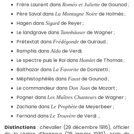
Frère Laurent dans
de Gounod ;
Roméo et Juliette
Père Saval dans
de Holmès ;
La Montagne Noire
Hagen dans
de Reyer ;
Sigurd
Le landgrave dans
de Wagner ;
Tannhäuser
Prétextat dans
de Guiraud ;
Frédégonde
Ramphis dans
de Verdi;
Aïda
Le spectre puis le Roi dans
de Thomas ;
Hamlet
Balthazar dans
de Donizetti ;
La Favorite
Méphistophélès dans
de Gounod ;
Faust
Le commandeur dans
de Mozart ;
Don Juan
Pogner dans
de Wagner ;
Les Maîtres Chanteurs
Zacharie dans
de Meyerbeer ;
Le Prophète
Fernand dans
de Verdi …
Le Trouvère
Distinctions
: chevalier (29 décembre 1916), officier
de la Légion d’honneur (29 janvier 1939), croix de